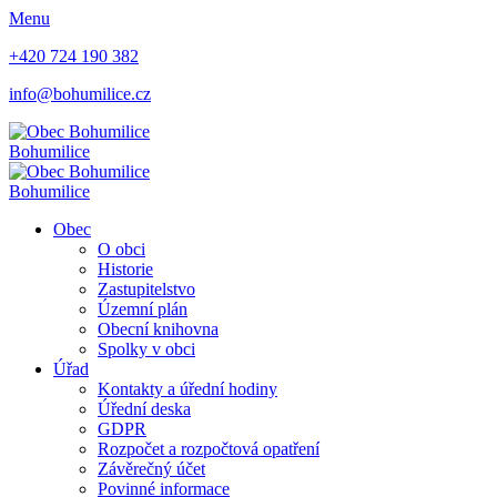
Menu
+420 724 190 382
info@bohumilice.cz
Bohumilice
Bohumilice
Obec
O obci
Historie
Zastupitelstvo
Územní plán
Obecní knihovna
Spolky v obci
Úřad
Kontakty a úřední hodiny
Úřední deska
GDPR
Rozpočet a rozpočtová opatření
Závěrečný účet
Povinné informace