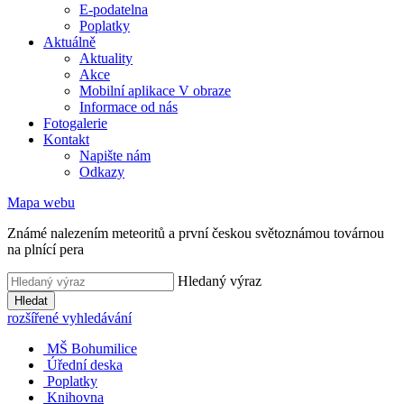
E-podatelna
Poplatky
Aktuálně
Aktuality
Akce
Mobilní aplikace V obraze
Informace od nás
Fotogalerie
Kontakt
Napište nám
Odkazy
Mapa webu
Známé nalezením meteoritů a první českou světoznámou továrnou
na plnící pera
Hledaný výraz
Hledat
rozšířené vyhledávání
MŠ Bohumilice
Úřední deska
Poplatky
Knihovna