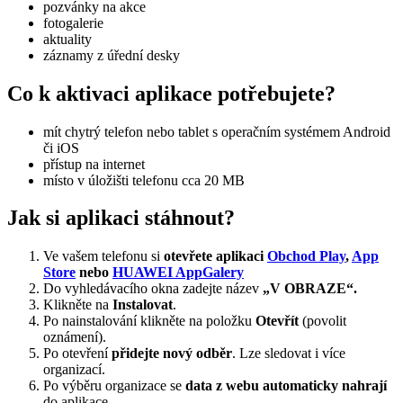
pozvánky na akce
fotogalerie
aktuality
záznamy z úřední desky
Co k aktivaci aplikace potřebujete?
mít chytrý telefon nebo tablet s operačním systémem Android
či iOS
přístup na internet
místo v úložišti telefonu cca 20 MB
Jak si aplikaci stáhnout?
Ve vašem telefonu si
otevřete aplikaci
Obchod Play
,
App
Store
nebo
HUAWEI AppGalery
Do vyhledávacího okna zadejte název
„V OBRAZE“.
Klikněte na
Instalovat
.
Po nainstalování klikněte na položku
Otevřít
(povolit
oznámení).
Po otevření
přidejte nový odběr
. Lze sledovat i více
organizací.
Po výběru organizace se
data z webu automaticky nahrají
do aplikace.