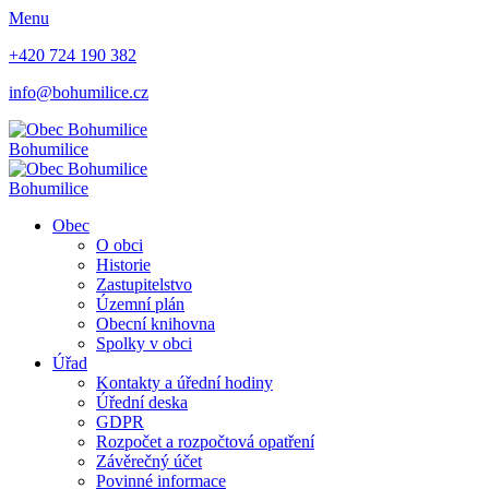
Menu
+420 724 190 382
info@bohumilice.cz
Bohumilice
Bohumilice
Obec
O obci
Historie
Zastupitelstvo
Územní plán
Obecní knihovna
Spolky v obci
Úřad
Kontakty a úřední hodiny
Úřední deska
GDPR
Rozpočet a rozpočtová opatření
Závěrečný účet
Povinné informace