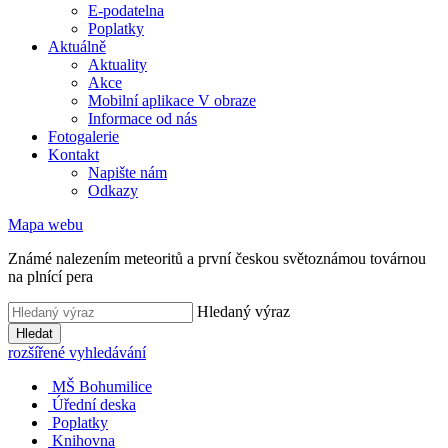
E-podatelna
Poplatky
Aktuálně
Aktuality
Akce
Mobilní aplikace V obraze
Informace od nás
Fotogalerie
Kontakt
Napište nám
Odkazy
Mapa webu
Známé nalezením meteoritů a první českou světoznámou továrnou
na plnící pera
Hledaný výraz
Hledat
rozšířené vyhledávání
MŠ Bohumilice
Úřední deska
Poplatky
Knihovna