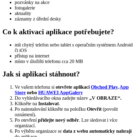
pozvánky na akce
fotogalerie
aktuality
záznamy z úřední desky
Co k aktivaci aplikace potřebujete?
mít chytrý telefon nebo tablet s operačním systémem Android
či iOS
přístup na internet
místo v úložišti telefonu cca 20 MB
Jak si aplikaci stáhnout?
Ve vašem telefonu si
otevřete aplikaci
Obchod Play
,
App
Store
nebo
HUAWEI AppGalery
Do vyhledávacího okna zadejte název
„V OBRAZE“.
Klikněte na
Instalovat
.
Po nainstalování klikněte na položku
Otevřít
(povolit
oznámení).
Po otevření
přidejte nový odběr
. Lze sledovat i více
organizací.
Po výběru organizace se
data z webu automaticky nahrají
do aplikace.