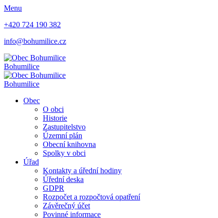
Menu
+420 724 190 382
info@bohumilice.cz
Bohumilice
Bohumilice
Obec
O obci
Historie
Zastupitelstvo
Územní plán
Obecní knihovna
Spolky v obci
Úřad
Kontakty a úřední hodiny
Úřední deska
GDPR
Rozpočet a rozpočtová opatření
Závěrečný účet
Povinné informace