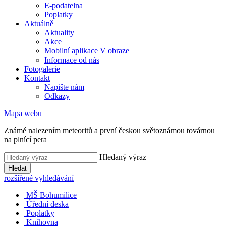
E-podatelna
Poplatky
Aktuálně
Aktuality
Akce
Mobilní aplikace V obraze
Informace od nás
Fotogalerie
Kontakt
Napište nám
Odkazy
Mapa webu
Známé nalezením meteoritů a první českou světoznámou továrnou
na plnící pera
Hledaný výraz
Hledat
rozšířené vyhledávání
MŠ Bohumilice
Úřední deska
Poplatky
Knihovna